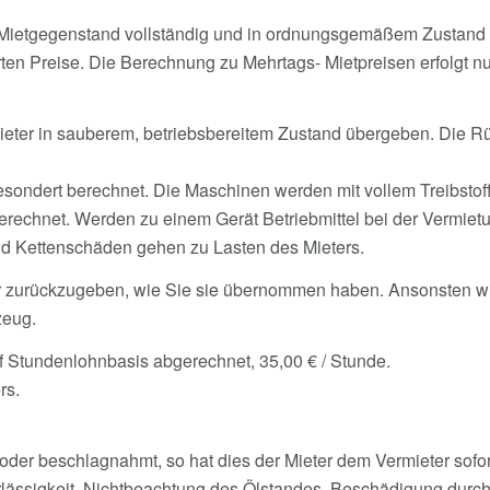
Mietgegenstand vollständig und in ordnungsgemäßem Zustand a
ten Preise. Die Berechnung zu Mehrtags- Mietpreisen erfolgt n
eter in sauberem, betriebsbereitem Zustand übergeben. Die Rü
ondert berechnet. Die Maschinen werden mit vollem Treibstoff-
berechnet. Werden zu einem Gerät Betriebmittel bei der Vermietu
und Kettenschäden gehen zu Lasten des Mieters.
ber zurückzugeben, wie Sie sie übernommen haben. Ansonsten 
zeug.
 Stundenlohnbasis abgerechnet, 35,00 € / Stunde.
rs.
oder beschlagnahmt, so hat dies der Mieter dem Vermieter sofor
lässigkeit, Nichtbeachtung des Ölstandes, Beschädigung durch 