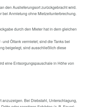
n den Auslieferungsort zurückgebracht wird.
ur bei Anmietung ohne Mietzeitunterbrechung.
ckgabe durch den Mieter hat in dem gleichen
 und Öltank vermietet; sind die Tanks bei
ng beigelegt, sind ausschließlich diese
wird eine Entsorgungspauschale in Höhe von
t anzuzeigen. Bei Diebstahl, Unterschlagung,
Dritte oder sonstigen Schäden (z. B. Feuer)