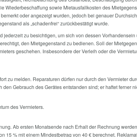
die Wiederbeschaffung sowie Mietausfallkosten des Mietgegensta
t bemerkt oder angezeigt wurden, jedoch bei genauer Durchsi
genstand als „schadenfrei“ zurückbestätigt wurde.
and jederzeit zu besichtigen, um sich von dessen Vorhandensei
berechtigt, den Mietgegenstand zu bedienen. Soll der Mietgegen
mieters geschehen. Insbesondere der Verleih oder die Vermiet
rt zu melden. Reparaturen dürfen nur durch den Vermieter dur
ch den Gebrauch des Gerätes entstanden sind; er haftet ferner 
ntum des Vermieters.
hnung. Ab ersten Monatsende nach Erhalt der Rechnung werde
on 15 % mit einem Mindestbetrag von 40 € berechnet. Reklama