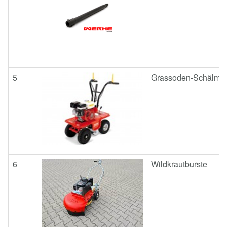
5
Grassoden-Schälmas
6
Wildkrautburste